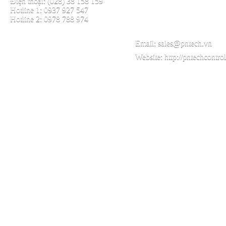
Điện thoại: (028) 38 158 159
Hotline 1: 0937 927 547
Hotline 2: 0978 788 974
Email:
sales@pntech.vn
Website:
http://pntechcontro