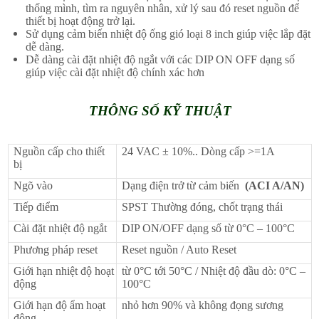
thống mình, tìm ra nguyên nhân, xử lý sau đó reset nguồn để
thiết bị hoạt động trở lại.
Sử dụng cảm biến nhiệt độ ống gió loại 8 inch giúp việc lắp đặt
dễ dàng.
Dễ dàng cài đặt nhiệt độ ngắt với các DIP ON OFF dạng số
giúp việc cài đặt nhiệt độ chính xác hơn
THÔNG SỐ KỸ THUẬT
Nguồn cấp cho thiết
24 VAC ± 10%.. Dòng cấp >=1A
bị
Ngõ vào
Dạng điện trở từ cảm biến
(
ACI A/AN
)
Tiếp điểm
SPST Thường đóng, chốt trạng thái
Cài đặt nhiệt độ ngắt
DIP ON/OFF dạng số từ 0°C – 100°C
Phương pháp reset
Reset nguồn / Auto Reset
Giới hạn nhiệt độ hoạt
từ 0°C tới 50°C / Nhiệt độ đầu dò: 0°C –
động
100°C
Giới hạn độ ẩm hoạt
nhỏ hơn 90% và không đọng sương
động