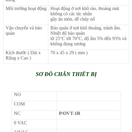
Môi trường hoạt động
Hoạt động ở nơi khô ráo, thoáng mát
không có các tác nhân
gây ăn mòn, dễ cháy nổ
Vận chuyển và bảo
Bảo quản ở nơi khô thoáng, tránh ẩm.
quản
Nhiệt độ bảo quản
từ 25°C tới 70°C, độ ẩm 5% đến 95% và
không đọng sương
Kích thước ( Dài x
70 x 45 x 29 ( mm )
Rộng x Cao )
SƠ ĐỒ CHÂN THIẾT BỊ
NO
COM
NC
P/OVT-1R
0 VAC