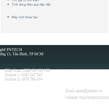
Tính dòng điện qua dây dẫn
Máy tính khoa học
 Nghệ PNTECH
ường 15, Tân Bình, TP HCM
Điện thoại: (028) 38 158 159
Hotline 1: 0937 927 547
Hotline 2: 0978 788 974
Email:
sales@pntech.vn
Website:
http://pntechcontro