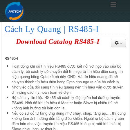
Cách Ly Quang | RS485-I
Download Catalog RS485-I
RS485-I
Hoạt động khi có tín hiệu RS485 được kết nối với ngõ vào của bộ
cách ly, bộ cách ly sẽ chuyển đổi tín hiệu từ tín hiệu điện sang tín
hiệu quang bằng Opto kể cả dây GND. Và tín hiệu quang đó sẽ
chuyển thành tín hiệu điện bằng Opto cho ngõ ra của bộ cách ly.
Nhờ việc của đổi sang tín hiệu quang nên tín hiệu vẫn được truyền
đi nhưng cách ly hoàn toàn về điện.
Bộ cách ly tín hiệu RS485 sẽ cách ly điện giữa hai đường truyền
RS485. Nhờ đó khi tín hiệu ở Master hoặc Slave bị nhiễu thì sẽ
không ảnh hưởng tới bên còn lại.
Nếu có sự cố từ tầng ứng dụng như cháy, chập, tăng áp,… thì cũng
không làm ảnh hưởng đến tầng điều khiển. Ngoài ra bộ cách ly còn
đảm bảo cho việc truyền tín hiệu RS485 không bị mất khi thiết bị
Slave nhiều hơn 32 thiết bị.