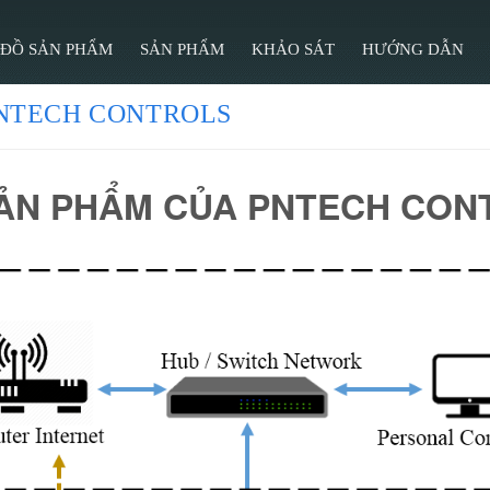
 ĐỒ SẢN PHẨM
SẢN PHẨM
KHẢO SÁT
HƯỚNG DẪN
 PNTECH CONTROLS
ẢN PHẨM CỦA PNTECH CON