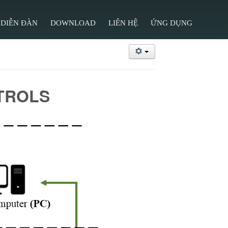
DIỄN ĐÀN
DOWNLOAD
LIÊN HỆ
ỨNG DỤNG
TROLS