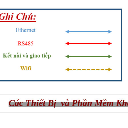
Các Thiết Bị và Phần Mềm Kh