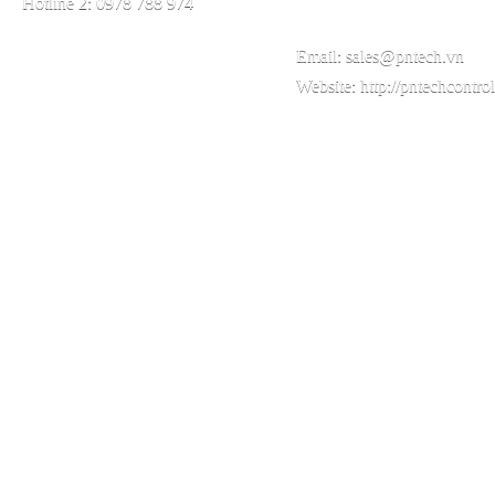
Hotline 2: 0978 788 974
Email:
sales@pntech.vn
Website:
http://pntechcontro