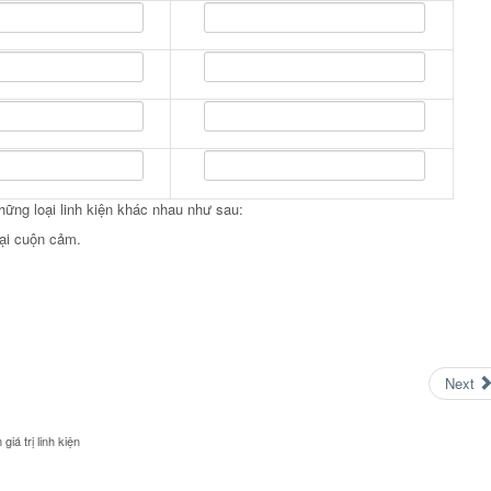
ững loại linh kiện khác nhau như sau:
oại cuộn cảm.
Next
giá trị linh kiện