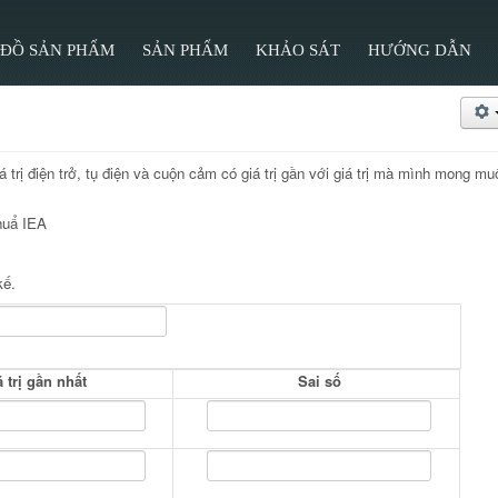
 ĐỒ SẢN PHẨM
SẢN PHẨM
KHẢO SÁT
HƯỚNG DẪN
 trị điện trở, tụ điện và cuộn cảm có giá trị gần với giá trị mà mình mong mu
chuẩ IEA
kế.
 trị gần nhất
Sai số