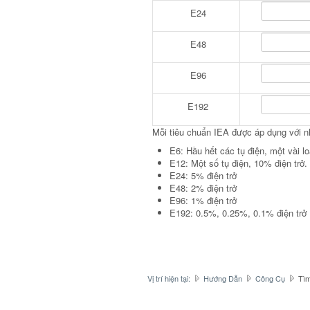
E24
E48
E96
E192
Mỗi tiêu chuẩn IEA được áp dụng với nh
E6: Hầu hết các tụ điện, một vài l
E12: Một số tụ điện, 10% điện trở.
E24: 5% điện trở
E48: 2% điện trở
E96: 1% điện trở
E192: 0.5%, 0.25%, 0.1% điện trở
Vị trí hiện tại:
Hướng Dẫn
Công Cụ
Tìm 