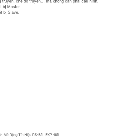
ng truyền, chế độ truyền… mà không cần phải cấu hình.
 bị Master.
t bị Slave.
Mở Rộng Tín Hiệu RS485 | EXP-485