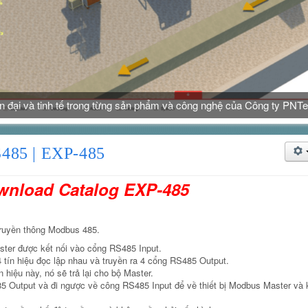
iện đại và tinh tế trong từng sản phẩm và công nghệ của Công ty PNT
485 | EXP-485
wnload Catalog EXP-485
truyền thông Modbus 485.
aster được kết nối vào cổng RS485 Input.
 tín hiệu đọc lập nhau và truyền ra 4 cổng RS485 Output.
n hiệu này, nó sẽ trả lại cho bộ Master.
5 Output và đi ngược về công RS485 Input để về thiết bị Modbus Master và 