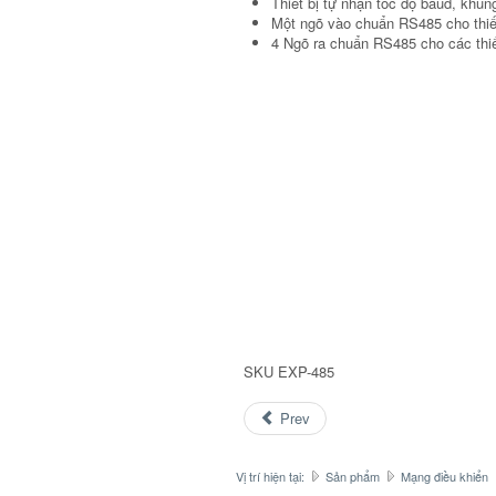
Thiết bị tự nhận tốc độ baud, khu
Một ngõ vào chuẩn RS485 cho thiết
4 Ngõ ra chuẩn RS485 cho các thiế
SKU
EXP-485
Prev
Vị trí hiện tại:
Sản phẩm
Mạng điều khiển