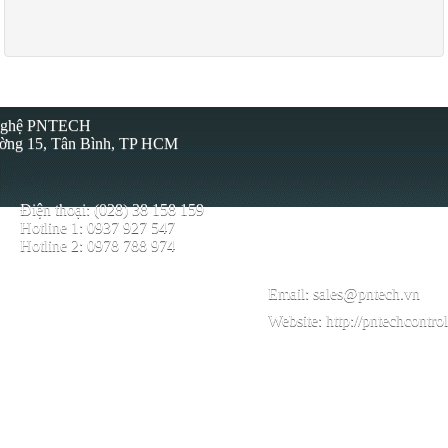
 Nghệ PNTECH
ường 15, Tân Bình, TP HCM
Điện thoại: (028) 38 158 159
Hotline 1: 0937 927 547
Hotline 2: 0978 788 974
Email:
sales@pntech.vn
Website:
http://pntechcontro