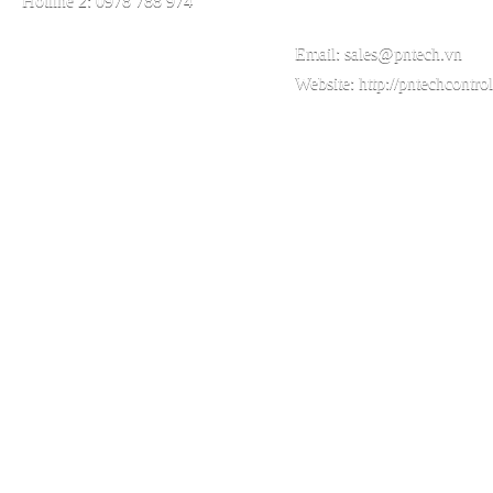
Hotline 2: 0978 788 974
Email:
sales@pntech.vn
Website:
http://pntechcontro