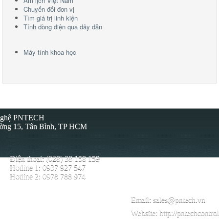
Âm lịch Việt Nam
Chuyển đổi đơn vị
Tìm giá trị linh kiện
Tính dòng điện qua dây dẫn
Máy tính khoa học
 Nghệ PNTECH
ường 15, Tân Bình, TP HCM
Điện thoại: (028) 38 158 159
Hotline 1: 0937 927 547
Hotline 2: 0978 788 974
Email:
sales@pntech.vn
Website:
http://pntechcontro