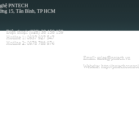
 Nghệ PNTECH
ường 15, Tân Bình, TP HCM
Điện thoại: (028) 38 158 159
Hotline 1: 0937 927 547
Hotline 2: 0978 788 974
Email:
sales@pntech.vn
Website:
http://pntechcontro